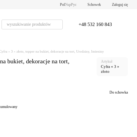
Pol
Укр
Рус
Schowek
Zaloguj się
+48 532 160 843
Cyfra « 3 » złoto, topper na bukiet, dekoracje na tort, Urodziny, Imieniny
na bukiet, dekoracje na tort,
Artykuł
Cyfra « 3 »
złoto
Do schowka
 skumulowany