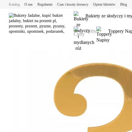
Przejdź do głównej treści
Katalog
O nas
Regulamin
Czas i koszty dostawy
Opinie klientów
Blog
Bukiety ze słodyczy i m
Cyfry
Toppery Nap