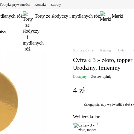
Polityka prywatności
Kontakt
Zwroty
ydlanych róż
Torty ze słodyczy i mydlanych róż
Marki
isy
Strona główna
Katalog
Cyfry
Cyfra « 3 » złoto, topper 
Urodziny, Imieniny
Dostępny
Zostaw opinię
4 zł
Zaloguj się
, aby wyświetlić rabat
%
Wybierz kolor