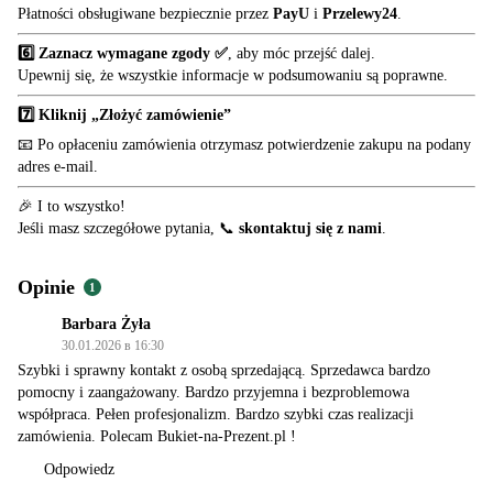
Płatności obsługiwane bezpiecznie przez
PayU
i
Przelewy24
.
6️⃣ Zaznacz wymagane zgody ✅
, aby móc przejść dalej.
Upewnij się, że wszystkie informacje w podsumowaniu są poprawne.
7️⃣ Kliknij „Złożyć zamówienie”
📧 Po opłaceniu zamówienia otrzymasz potwierdzenie zakupu na podany
adres e-mail.
🎉 I to wszystko!
Jeśli masz szczegółowe pytania, 📞
skontaktuj się z nami
.
Opinie
1
Barbara Żyła
30.01.2026 в 16:30
Szybki i sprawny kontakt z osobą sprzedającą. Sprzedawca bardzo
pomocny i zaangażowany. Bardzo przyjemna i bezproblemowa
współpraca. Pełen profesjonalizm. Bardzo szybki czas realizacji
zamówienia. Polecam Bukiet-na-Prezent.pl !
Odpowiedz