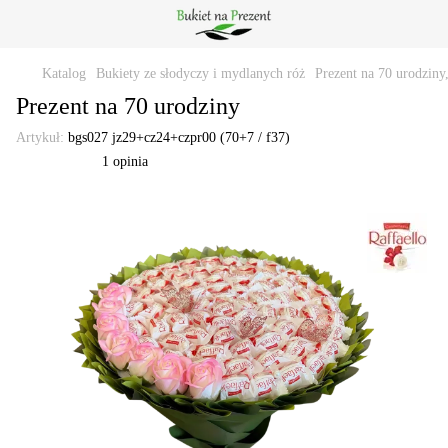
Katalog
Bukiety ze słodyczy i mydlanych róż
Prezent na 70 urodziny
Prezent na 70 urodziny
Artykuł:
bgs027 jz29+cz24+czpr00 (70+7 / f37)
1 opinia