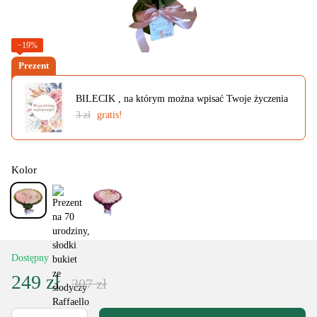
−19%
Prezent
BILECIK , na którym można wpisać Twoje życzenia
3 zł
gratis!
Kolor
Dostępny
249 zł
307 zł