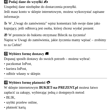
3️⃣ Podaj dane do wysyłki ✍️
Uzupełnij dane niezbędne do dostarczenia przesyłki.
Jeśli masz konto w sklepie internetowym, możesz wykorzystać zapisane
informacje.
📝 W „Uwagi do zamówienia” wpisz komentarz lub swoje dane jako
kupujący, jeśli odbiorcą jest osoba, której chcesz wysłać prezent.
🎁 W prezencie do bukietu otrzymasz Bilecik na życzenia!
Napisz w Uwagi do zamówienia, jakie życzenia mamy wpisać – zrobimy
to za Ciebie!
4️⃣ Wybierz formę dostawy 🚚
Dopasuj sposób dostawy do swoich potrzeb – możesz wybrać:
• paczkomat InPost,
• kuriera InPost,
• odbiór własny w sklepie.
5️⃣ Wybierz formę płatności 💳
W sklepie internetowym
BUKIET-na-PREZENT.pl
możesz łatwo
zapłacić za zakupy, wybierając jedną z dostępnych metod:
• BLIK,
• szybki przelew online,
• płatność kartą.