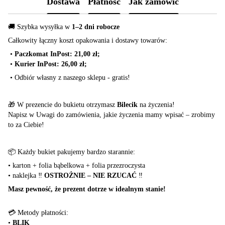
Dostawa
Płatność
Jak zamówić
🚚 Szybka wysyłka w
1–2 dni robocze
Całkowity łączny koszt opakowania i dostawy towarów:
•
Paczkomat InPost: 21,00 zł;
•
Kurier InPost: 26,00 zł;
•
Odbiór własny z naszego sklepu - gratis!
🎁 W prezencie do bukietu otrzymasz
Bilecik
na życzenia!
Napisz w Uwagi do zamówienia, jakie życzenia mamy wpisać – zrobimy
to za Ciebie!
📦 Każdy bukiet pakujemy bardzo starannie:
•
karton + folia bąbelkowa + folia przezroczysta
•
naklejka ‼️
OSTROŻNIE – NIE RZUCAĆ
‼️
Masz pewność, że prezent dotrze w idealnym stanie!
💳 Metody płatności:
•
BLIK