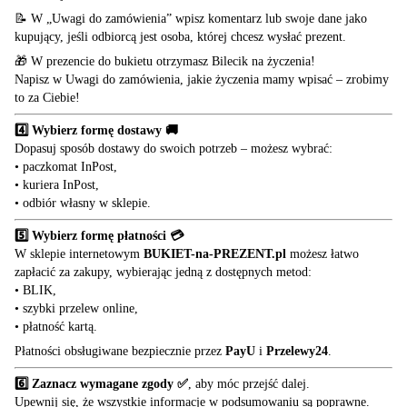
📝 W „Uwagi do zamówienia” wpisz komentarz lub swoje dane jako
kupujący, jeśli odbiorcą jest osoba, której chcesz wysłać prezent.
🎁 W prezencie do bukietu otrzymasz Bilecik na życzenia!
Napisz w Uwagi do zamówienia, jakie życzenia mamy wpisać – zrobimy
to za Ciebie!
4️⃣ Wybierz formę dostawy 🚚
Dopasuj sposób dostawy do swoich potrzeb – możesz wybrać:
• paczkomat InPost,
• kuriera InPost,
• odbiór własny w sklepie.
5️⃣ Wybierz formę płatności 💳
W sklepie internetowym
BUKIET-na-PREZENT.pl
możesz łatwo
zapłacić za zakupy, wybierając jedną z dostępnych metod:
• BLIK,
• szybki przelew online,
• płatność kartą.
Płatności obsługiwane bezpiecznie przez
PayU
i
Przelewy24
.
6️⃣ Zaznacz wymagane zgody ✅
, aby móc przejść dalej.
Upewnij się, że wszystkie informacje w podsumowaniu są poprawne.