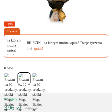
−19%
Prezent
BILECIK , na którym można wpisać Twoje życzenia
3 zł
gratis!
Kolor
Dostępny
396 zł
487 zł