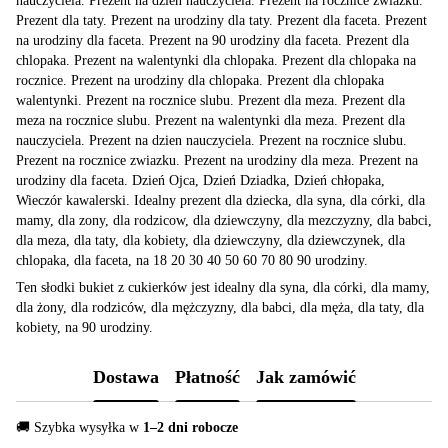
nauczyciela. Prezent na dzien nauczyciela. Prezent na rocznice zwiazku.
Prezent dla taty. Prezent na urodziny dla taty. Prezent dla faceta. Prezent
na urodziny dla faceta. Prezent na 90 urodziny dla faceta. Prezent dla
chlopaka. Prezent na walentynki dla chlopaka. Prezent dla chlopaka na
rocznice. Prezent na urodziny dla chlopaka. Prezent dla chlopaka
walentynki. Prezent na rocznice slubu. Prezent dla meza. Prezent dla
meza na rocznice slubu. Prezent na walentynki dla meza. Prezent dla
nauczyciela. Prezent na dzien nauczyciela. Prezent na rocznice slubu.
Prezent na rocznice zwiazku. Prezent na urodziny dla meza. Prezent na
urodziny dla faceta. Dzień Ojca, Dzień Dziadka, Dzień chłopaka,
Wieczór kawalerski. Idealny prezent dla dziecka, dla syna, dla córki, dla
mamy, dla zony, dla rodzicow, dla dziewczyny, dla mezczyzny, dla babci,
dla meza, dla taty, dla kobiety, dla dziewczyny, dla dziewczynek, dla
chlopaka, dla faceta, na 18 20 30 40 50 60 70 80 90 urodziny.
Ten słodki bukiet z cukierków jest idealny dla syna, dla córki, dla mamy,
dla żony, dla rodziców, dla mężczyzny, dla babci, dla męża, dla taty, dla
kobiety, na 90 urodziny.
Dostawa
Płatność
Jak zamówić
🚚 Szybka wysyłka w
1–2 dni robocze