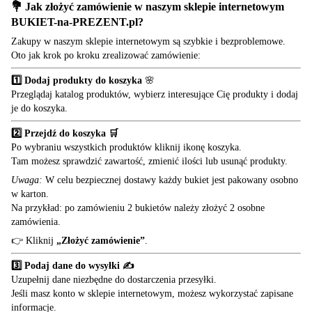
💐 Jak złożyć zamówienie w naszym sklepie internetowym
BUKIET-na-PREZENT.pl
?
Zakupy w naszym sklepie internetowym są szybkie i bezproblemowe.
Oto jak krok po kroku zrealizować zamówienie:
1️⃣ Dodaj produkty do koszyka
🌸
Przeglądaj katalog produktów, wybierz interesujące Cię produkty i dodaj
je do koszyka.
2️⃣ Przejdź do koszyka 🛒
Po wybraniu wszystkich produktów kliknij ikonę koszyka.
Tam możesz sprawdzić zawartość, zmienić ilości lub usunąć produkty.
Uwaga:
W celu bezpiecznej dostawy każdy bukiet jest pakowany osobno
w karton.
Na przykład: po zamówieniu 2 bukietów należy złożyć 2 osobne
zamówienia.
👉 Kliknij
„Złożyć zamówienie”
.
3️⃣ Podaj dane do wysyłki ✍️
Uzupełnij dane niezbędne do dostarczenia przesyłki.
Jeśli masz konto w sklepie internetowym, możesz wykorzystać zapisane
informacje.