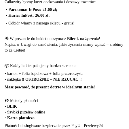
Całkowity łączny koszt opakowania i dostawy towarów:
•
Paczkomat InPost: 21,00 zł;
•
Kurier InPost: 26,00 zł;
•
Odbiór własny z naszego sklepu - gratis!
🎁 W prezencie do bukietu otrzymasz
Bilecik
na życzenia!
Napisz w Uwagi do zamówienia, jakie życzenia mamy wpisać – zrobimy
to za Ciebie!
📦 Każdy bukiet pakujemy bardzo starannie:
•
karton + folia bąbelkowa + folia przezroczysta
•
naklejka ‼️
OSTROŻNIE – NIE RZUCAĆ
‼️
Masz pewność, że prezent dotrze w idealnym stanie!
💳 Metody płatności:
•
BLIK
•
Szybki przelew online
•
Karta płatnicza
Płatności obsługiwane bezpiecznie przez PayU i Przelewy24.