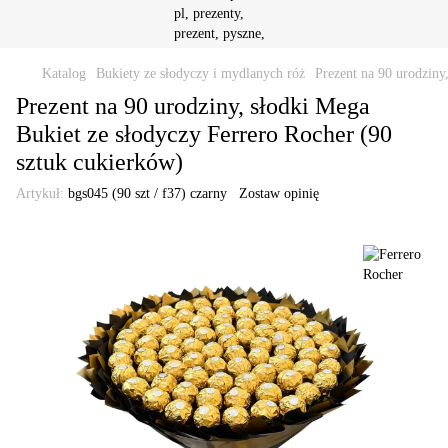
Katalog
Bukiety ze słodyczy i mydlanych róż
Prezent na 90 urodziny
Prezent na 90 urodziny, słodki Mega
Bukiet ze słodyczy Ferrero Rocher (90
sztuk cukierków)
Artykuł:
bgs045 (90 szt / f37) czarny
Zostaw opinię