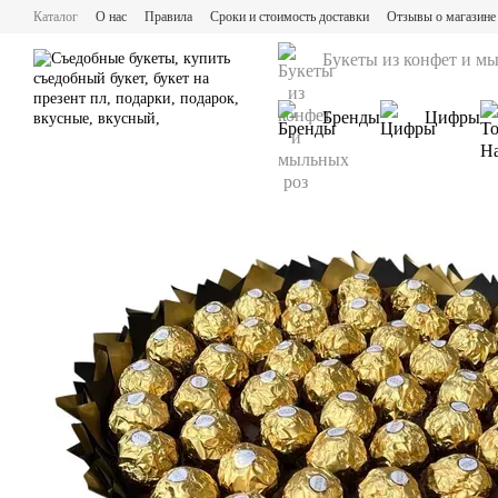
Перейти к основному контенту
Каталог
О нас
Правила
Сроки и стоимость доставки
Отзывы о магазине
Букеты из конфет и м
Бренды
Цифры