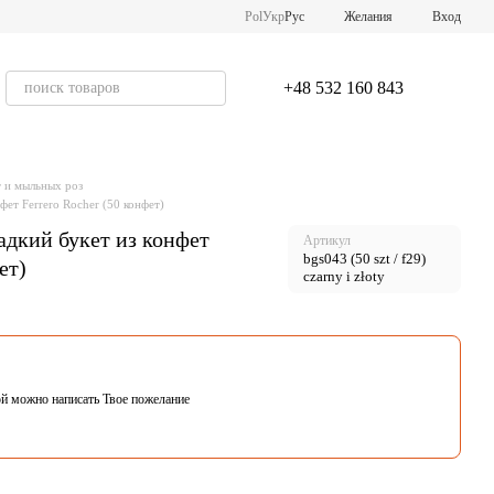
Pol
Укр
Рус
Желания
Вход
+48 532 160 843
т и мыльных роз
фет Ferrero Rocher (50 конфет)
адкий букет из конфет
Артикул
bgs043 (50 szt / f29)
ет)
czarny i złoty
ой можно написать Твое пожелание