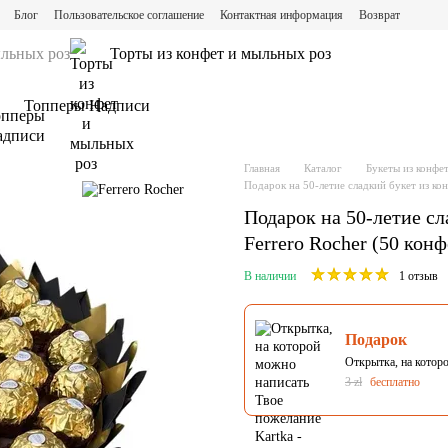
Блог
Пользовательское соглашение
Контактная информация
Возврат
ыльных роз
Торты из конфет и мыльных роз
Топперы Надписи
Главная
Каталог
Букеты из конфе
Подарок на 50-летие сладкий букет из кон
Подарок на 50-летие сл
Ferrero Rocher (50 конф
В наличии
1 отзыв
Подарок
Открытка, на котор
3 zł
бесплатно