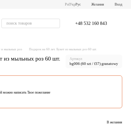
Pol
Укр
Рус
Желания
Вход
+48 532 160 843
т и мыльных роз
Подарок на 60 лет. Букет из мыльных роз 60 шт.
ет из мыльных роз 60 шт.
Артикул
bg006 (60 szt / f37) granatowy
ой можно написать Твое пожелание
В желания