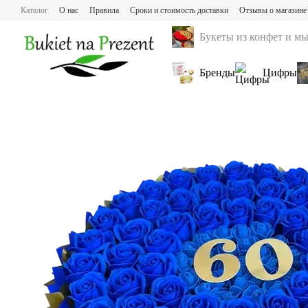
Перейти к основному контенту
Каталог
О нас
Правила
Сроки и стоимость доставки
Отзывы о магазине
Букеты из конфет и м
Бренды
Цифры