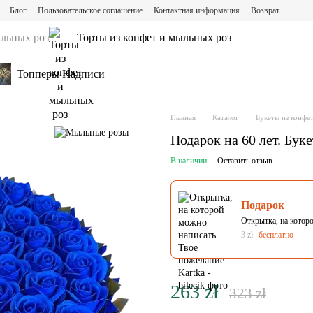
Блог
Пользовательское соглашение
Контактная информация
Возврат
ыльных роз
Торты из конфет и мыльных роз
Топперы Надписи
Главная
Каталог
Букеты из конфе
Подарок на 60 лет. Бук
В наличии
Оставить отзыв
Подарок
Открытка, на котор
3 zł
бесплатно
263 zł
323 zł