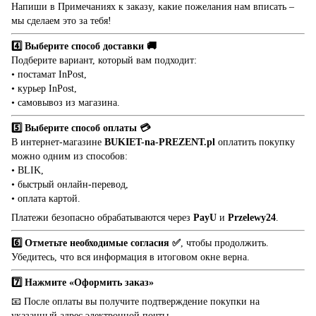
Напиши в Примечаниях к заказу, какие пожелания нам вписать –
мы сделаем это за тебя!
4️⃣ Выберите способ доставки 🚚
Подберите вариант, который вам подходит:
• постамат InPost,
• курьер InPost,
• самовывоз из магазина.
5️⃣ Выберите способ оплаты 💳
В интернет-магазине
BUKIET-na-PREZENT.pl
оплатить покупку
можно одним из способов:
• BLIK,
• быстрый онлайн-перевод,
• оплата картой.
Платежи безопасно обрабатываются через
PayU
и
Przelewy24
.
6️⃣ Отметьте необходимые согласия ✅
, чтобы продолжить.
Убедитесь, что вся информация в итоговом окне верна.
7️⃣ Нажмите «Оформить заказ»
📧 После оплаты вы получите подтверждение покупки на
указанный адрес электронной почты.