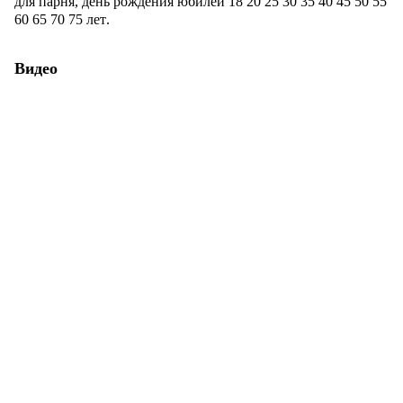
для парня, день рождения
юбилей
18 20
25
30
35
40
45
50
55
60
65
70
75 лет
.
Видео