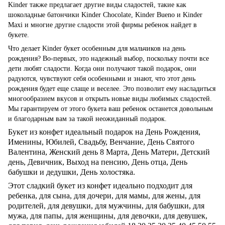
Kinder также предлагает другие виды сладостей, такие как
шоколадные батончики Kinder Chocolate, Kinder Bueno и Kinder
Maxi и многие другие сладости этой фирмы ребенок найдет в
букете.
Что делает Kinder букет особенным для мальчиков на день
рождения? Во-первых, это надежный выбор, поскольку почти все
дети любят сладости. Когда они получают такой подарок, они
радуются, чувствуют себя особенными и знают, что этот день
рождения будет еще слаще и веселее. Это позволит ему насладиться
многообразием вкусов и открыть новые виды любимых сладостей.
Мы гарантируем от этого букета ваш ребенок останется довольным
и благодарным вам за такой неожиданный подарок.
Букет из конфет идеальный подарок на День Рождения,
Именины, Юбилей, Свадьбу, Венчание, День Святого
Валентина, Женский день
8 Марта
, День Матери, Детский
день, Девичник, Выход на пенсию, День отца, День
бабушки и дедушки, День холостяка.
Этот сладкий букет из конфет идеально подходит для
ребенка, для сына, для дочери, для мамы, для жены, для
родителей, для девушки, для мужчины, для бабушки, для
мужа, для папы, для женщины, для девочки, для девушек,