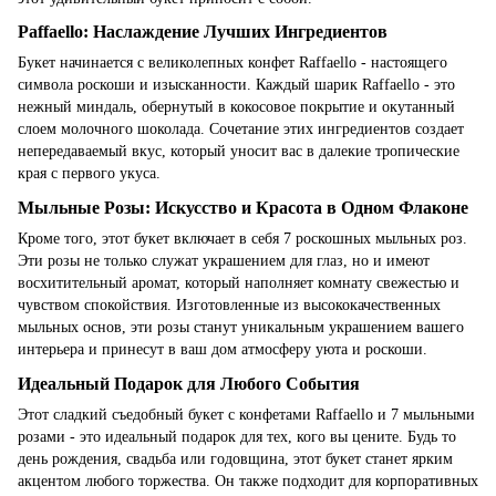
Рaffaello: Наслаждение Лучших Ингредиентов
Букет начинается с великолепных конфет Raffaello - настоящего
символа роскоши и изысканности. Каждый шарик Raffaello - это
нежный миндаль, обернутый в кокосовое покрытие и окутанный
слоем молочного шоколада. Сочетание этих ингредиентов создает
непередаваемый вкус, который уносит вас в далекие тропические
края с первого укуса.
Мыльные Розы: Искусство и Красота в Одном Флаконе
Кроме того, этот букет включает в себя 7 роскошных мыльных роз.
Эти розы не только служат украшением для глаз, но и имеют
восхитительный аромат, который наполняет комнату свежестью и
чувством спокойствия. Изготовленные из высококачественных
мыльных основ, эти розы станут уникальным украшением вашего
интерьера и принесут в ваш дом атмосферу уюта и роскоши.
Идеальный Подарок для Любого События
Этот сладкий съедобный букет с конфетами Raffaello и 7 мыльными
розами - это идеальный подарок для тех, кого вы цените. Будь то
день рождения, свадьба или годовщина, этот букет станет ярким
акцентом любого торжества. Он также подходит для корпоративных