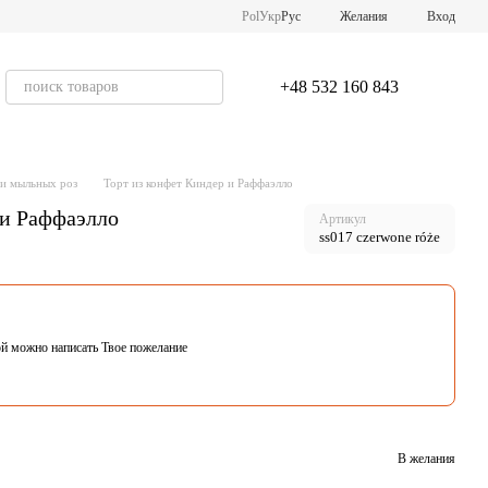
Pol
Укр
Рус
Желания
Вход
+48 532 160 843
 и мыльных роз
Торт из конфет Киндер и Раффаэлло
 и Раффаэлло
Артикул
ss017 czerwone róże
ой можно написать Твое пожелание
В желания