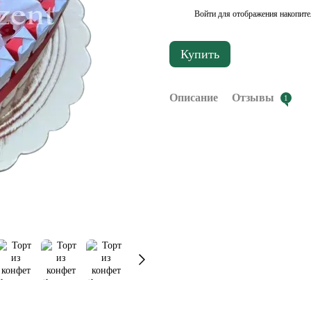
Войти
для отображения накопите
%
Купить
Описание
Отзывы
1