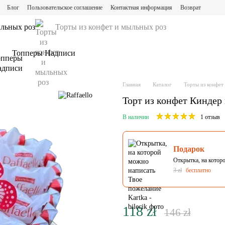
Блог
Пользовательское соглашение
Контактная информация
Возврат
ыльных роз
Торты из конфет и мыльных роз
Топперы Надписи
Главная
Каталог
Торты из конфет
Торт из конфет Киндер
В наличии
1 отзыв
Подарок
Открытка, на котор
3 zł
бесплатно
118 zł
146 zł