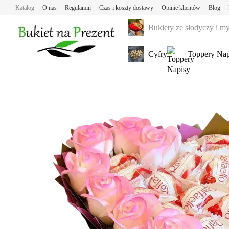
Przejdź do głównej treści
Katalog
O nas
Regulamin
Czas i koszty dostawy
Opinie klientów
Blog
Bukiety ze słodyczy i m
Cyfry
Toppery Nap