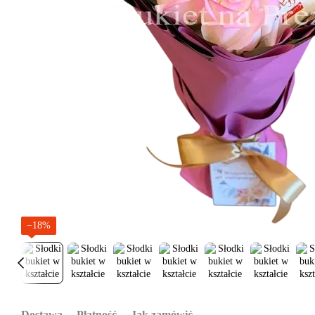
−18%
Dostawa
Płatność
Jak zamówić