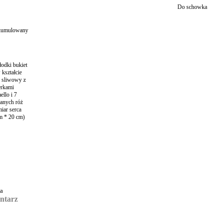
Do schowka
 skumulowany
ca
ntarz