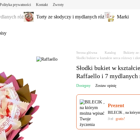
Polityka prywatności
Kontakt
Zwroty
ydlanych róż
Torty ze słodyczy i mydlanych róż
Marki
isy
Strona główna
Katalog
Bukiety ze
Słodki bukiet w kształcie serca różowy i zł
Słodki bukiet w kształci
Raffaello i 7 mydlanych 
Dostępny
Zostaw opinię
Prezent
BILECIK , na którym
3 zł
gratis!