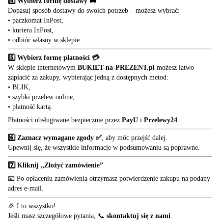
4️⃣ Wybierz formę dostawy 🚚
Dopasuj sposób dostawy do swoich potrzeb – możesz wybrać:
• paczkomat InPost,
• kuriera InPost,
• odbiór własny w sklepie.
5️⃣ Wybierz formę płatności 💳
W sklepie internetowym
BUKIET-na-PREZENT.pl
możesz łatwo
zapłacić za zakupy, wybierając jedną z dostępnych metod:
• BLIK,
• szybki przelew online,
• płatność kartą.
Płatności obsługiwane bezpiecznie przez
PayU
i
Przelewy24
.
6️⃣ Zaznacz wymagane zgody ✅
, aby móc przejść dalej.
Upewnij się, że wszystkie informacje w podsumowaniu są poprawne.
7️⃣ Kliknij „Złożyć zamówienie”
📧 Po opłaceniu zamówienia otrzymasz potwierdzenie zakupu na podany
adres e-mail.
🎉 I to wszystko!
Jeśli masz szczegółowe pytania, 📞
skontaktuj się z nami
.