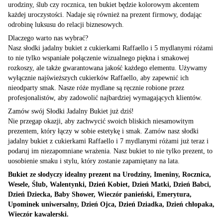
urodziny, ślub czy rocznica, ten bukiet będzie kolorowym akcentem
każdej uroczystości. Nadaje się również na prezent firmowy, dodając
odrobinę luksusu do relacji biznesowych.
Dlaczego warto nas wybrać?
Nasz słodki jadalny bukiet z cukierkami Raffaello i 5 mydlanymi różami
to nie tylko wspaniałe połączenie wizualnego piękna i smakowej
rozkoszy, ale także gwarantowana jakość każdego elementu. Używamy
wyłącznie najświeższych cukierków Raffaello, aby zapewnić ich
nieodparty smak. Nasze róże mydlane są ręcznie robione przez
profesjonalistów, aby zadowolić najbardziej wymagających klientów.
Zamów swój Słodki Jadalny Bukiet już dziś!
Nie przegap okazji, aby zachwycić swoich bliskich niesamowitym
prezentem, który łączy w sobie estetykę i smak. Zamów nasz słodki
jadalny bukiet z cukierkami Raffaello i 7 mydlanymi różami już teraz i
podaruj im niezapomniane wrażenia. Nasz bukiet to nie tylko prezent, to
uosobienie smaku i stylu, który zostanie zapamiętany na lata.
Bukiet ze słodyczy idealny prezent na Urodziny, Imeniny, Rocznica,
Wesele, Ślub, Walentynki, Dzień Kobiet, Dzień Matki, Dzień Babci,
Dzień Dziecka, Baby Shower, Wieczór panieński, Emerytura,
Upominek uniwersalny, Dzień Ojca, Dzień Dziadka, Dzień chłopaka,
Wieczór kawalerski.