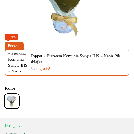
−19%
Prezent
Topper « Pierwsza Komunia Święta IHS » Napis Pik
sklejka
6 zł
gratis!
Kolor
Dostępny