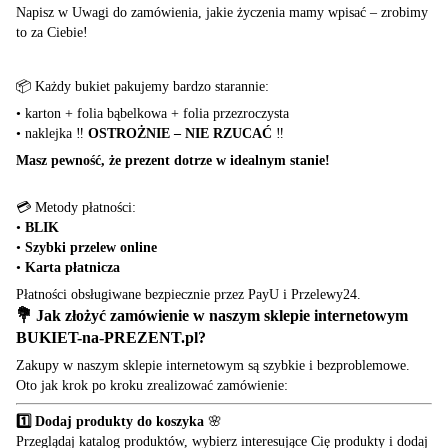
Napisz w Uwagi do zamówienia, jakie życzenia mamy wpisać – zrobimy
to za Ciebie!
📦 Każdy bukiet pakujemy bardzo starannie:
•
karton + folia bąbelkowa + folia przezroczysta
•
naklejka ‼️
OSTROŻNIE – NIE RZUCAĆ
‼️
Masz pewność, że prezent dotrze w idealnym stanie!
💳 Metody płatności:
•
BLIK
•
Szybki przelew online
•
Karta płatnicza
Płatności obsługiwane bezpiecznie przez PayU i Przelewy24.
💐 Jak złożyć zamówienie w naszym sklepie internetowym
BUKIET-na-PREZENT.pl
?
Zakupy w naszym sklepie internetowym są szybkie i bezproblemowe.
Oto jak krok po kroku zrealizować zamówienie:
1️⃣ Dodaj produkty do koszyka
🌸
Przeglądaj katalog produktów, wybierz interesujące Cię produkty i dodaj