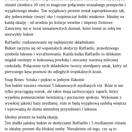
różami (średnica 20 cm) to magiczne połączenie wizualnego przepychu i
wyjątkowego smaku. Ten wyjątkowy prezent został zaprojektowany tak,
aby jednocześnie cieszyć oko i rozpieszczać kubki smakowe. Idealny na
każdą okazję - od urodzin po kolacje weselne i imprezy firmowe.
Zanurzmy się w świat niesamowitych doznań, które niesie ze sobą ten
niezwykły bukiet.
Raffaello: rozkoszowanie się najlepszymi składnikami
Bukiet zaczyna się od wspaniałych słodyczy Raffaello, prawdziwego
symbolu luksusu i wyrafinowania. Każda kulka Raffaello to delikatny
migdał owinięty w kokosową powłokę i otoczony warstwą mlecznej
czekolady. Połączenie tych składników tworzy nieodparty smak, który od
pierwszego kęsa przenosi do odległych tropikalnych krain.
Soap Roses: Sztuka i piękno w jednym flakonie
Ten bukiet zawiera również 5 luksusowych mydlanych róż. Róże te nie
tylko przyciągają wzrok, ale także mają zachwycający zapach, który
wypełnia pomieszczenie świeżością i poczuciem spokoju. Wykonane z
wysokiej jakości bazy mydlanej, róże te będą wyjątkową ozdobą wnętrza
i wprowadzą do domu atmosferę przytulności i luksusu.
Idealny prezent na każdą okazję
Ten słodki jadalny bukiet ze słodyczami Raffaello i 5 mydlanymi różami
to idealny prezent dla bliskiej osoby. Niezależnie od tego, czy są to