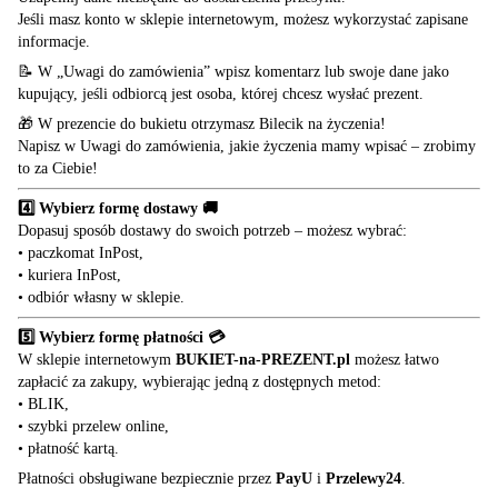
Jeśli masz konto w sklepie internetowym, możesz wykorzystać zapisane
informacje.
📝 W „Uwagi do zamówienia” wpisz komentarz lub swoje dane jako
kupujący, jeśli odbiorcą jest osoba, której chcesz wysłać prezent.
🎁 W prezencie do bukietu otrzymasz Bilecik na życzenia!
Napisz w Uwagi do zamówienia, jakie życzenia mamy wpisać – zrobimy
to za Ciebie!
4️⃣ Wybierz formę dostawy 🚚
Dopasuj sposób dostawy do swoich potrzeb – możesz wybrać:
• paczkomat InPost,
• kuriera InPost,
• odbiór własny w sklepie.
5️⃣ Wybierz formę płatności 💳
W sklepie internetowym
BUKIET-na-PREZENT.pl
możesz łatwo
zapłacić za zakupy, wybierając jedną z dostępnych metod:
• BLIK,
• szybki przelew online,
• płatność kartą.
Płatności obsługiwane bezpiecznie przez
PayU
i
Przelewy24
.