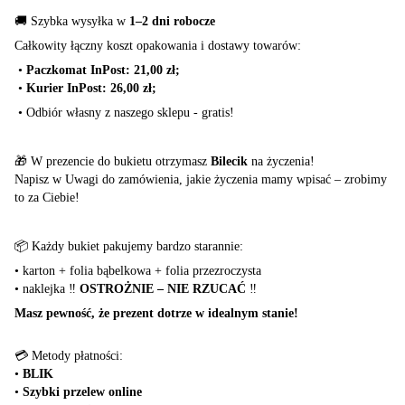
🚚 Szybka wysyłka w
1–2 dni robocze
Całkowity łączny koszt opakowania i dostawy towarów:
•
Paczkomat InPost: 21,00 zł;
•
Kurier InPost: 26,00 zł;
•
Odbiór własny z naszego sklepu - gratis!
🎁 W prezencie do bukietu otrzymasz
Bilecik
na życzenia!
Napisz w Uwagi do zamówienia, jakie życzenia mamy wpisać – zrobimy
to za Ciebie!
📦 Każdy bukiet pakujemy bardzo starannie:
•
karton + folia bąbelkowa + folia przezroczysta
•
naklejka ‼️
OSTROŻNIE – NIE RZUCAĆ
‼️
Masz pewność, że prezent dotrze w idealnym stanie!
💳 Metody płatności:
•
BLIK
•
Szybki przelew online