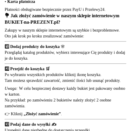
•
Karta płatnicza
Płatności obsługiwane bezpiecznie przez PayU i Przelewy24.
💐 Jak złożyć zamówienie w naszym sklepie internetowym
BUKIET-na-PREZENT.pl
?
Zakupy w naszym sklepie internetowym są szybkie i bezproblemowe.
Oto jak krok po kroku zrealizować zamówienie:
1️⃣ Dodaj produkty do koszyka
🌸
Przeglądaj katalog produktów, wybierz interesujące Cię produkty i dodaj
je do koszyka.
2️⃣ Przejdź do koszyka 🛒
Po wybraniu wszystkich produktów kliknij ikonę koszyka.
Tam możesz sprawdzić zawartość, zmienić ilości lub usunąć produkty.
Uwaga:
W celu bezpiecznej dostawy każdy bukiet jest pakowany osobno
w karton.
Na przykład: po zamówieniu 2 bukietów należy złożyć 2 osobne
zamówienia.
👉 Kliknij
„Złożyć zamówienie”
.
3️⃣ Podaj dane do wysyłki ✍️
Uzupełnij dane niezbędne do dostarczenia przesyłki.