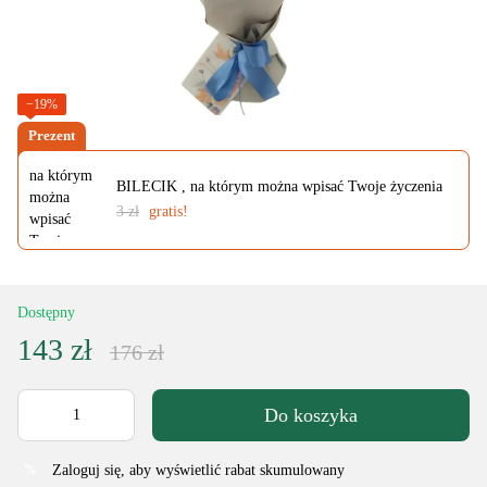
−19%
Prezent
BILECIK , na którym można wpisać Twoje życzenia
3 zł
gratis!
Dostępny
143 zł
176 zł
Do koszyka
Zaloguj się
, aby wyświetlić rabat skumulowany
%