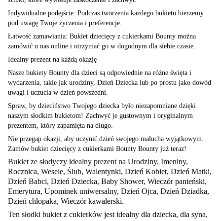
Indywidualne podejście: Podczas tworzenia każdego bukietu bierzemy
pod uwagę Twoje życzenia i preferencje.
Łatwość zamawiania: Bukiet dziecięcy z cukierkami Bounty można
zamówić u nas online i otrzymać go w dogodnym dla siebie czasie.
Idealny prezent na każdą okazję
Nasze bukiety Bounty dla dzieci są odpowiednie na różne święta i
wydarzenia, takie jak urodziny, Dzień Dziecka lub po prostu jako dowód
uwagi i uczucia w dzień powszedni.
Spraw, by dzieciństwo Twojego dziecka było niezapomniane dzięki
naszym słodkim bukietom! Zachwyć je gustownym i oryginalnym
prezentem, który zapamięta na długo.
Nie przegap okazji, aby uczynić dzień swojego malucha wyjątkowym.
Zamów bukiet dziecięcy z cukierkami Bounty Bounty już teraz!
Bukiet ze słodyczy idealny prezent na Urodziny, Imeniny,
Rocznica, Wesele, Ślub, Walentynki, Dzień Kobiet, Dzień Matki,
Dzień Babci, Dzień Dziecka, Baby Shower, Wieczór panieński,
Emerytura, Upominek uniwersalny, Dzień Ojca, Dzień Dziadka,
Dzień chłopaka, Wieczór kawalerski.
Ten słodki bukiet z cukierków
jest idealny dla dziecka, dla syna,