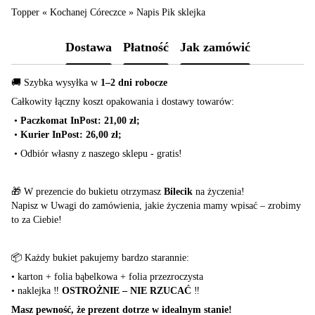
Topper « Kochanej Córeczce » Napis Pik sklejka
Dostawa
Płatność
Jak zamówić
🚚 Szybka wysyłka w
1–2 dni robocze
Całkowity łączny koszt opakowania i dostawy towarów:
•
Paczkomat InPost: 21,00 zł;
•
Kurier InPost: 26,00 zł;
•
Odbiór własny z naszego sklepu - gratis!
🎁 W prezencie do bukietu otrzymasz
Bilecik
na życzenia!
Napisz w Uwagi do zamówienia, jakie życzenia mamy wpisać – zrobimy
to za Ciebie!
📦 Każdy bukiet pakujemy bardzo starannie:
•
karton + folia bąbelkowa + folia przezroczysta
•
naklejka ‼️
OSTROŻNIE – NIE RZUCAĆ
‼️
Masz pewność, że prezent dotrze w idealnym stanie!