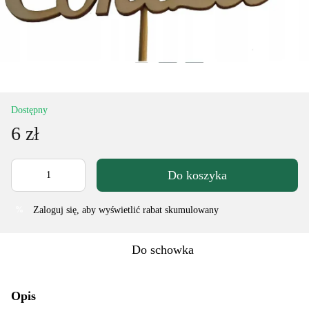
Dostępny
6 zł
Do koszyka
Zaloguj się
, aby wyświetlić rabat skumulowany
%
Do schowka
Opis