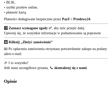
• BLIK,
• szybki przelew online,
• płatność kartą.
Płatności obsługiwane bezpiecznie przez
PayU
i
Przelewy24
.
6️⃣ Zaznacz wymagane zgody ✅
, aby móc przejść dalej.
Upewnij się, że wszystkie informacje w podsumowaniu są poprawne.
7️⃣ Kliknij „Złożyć zamówienie”
📧 Po opłaceniu zamówienia otrzymasz potwierdzenie zakupu na podany
adres e-mail.
🎉 I to wszystko!
Jeśli masz szczegółowe pytania, 📞
skontaktuj się z nami
.
Opinie