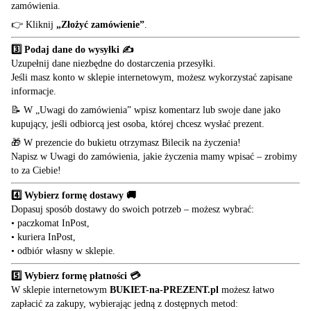
zamówienia.
👉 Kliknij
„Złożyć zamówienie”
.
3️⃣ Podaj dane do wysyłki ✍️
Uzupełnij dane niezbędne do dostarczenia przesyłki.
Jeśli masz konto w sklepie internetowym, możesz wykorzystać zapisane
informacje.
📝 W „Uwagi do zamówienia” wpisz komentarz lub swoje dane jako
kupujący, jeśli odbiorcą jest osoba, której chcesz wysłać prezent.
🎁 W prezencie do bukietu otrzymasz Bilecik na życzenia!
Napisz w Uwagi do zamówienia, jakie życzenia mamy wpisać – zrobimy
to za Ciebie!
4️⃣ Wybierz formę dostawy 🚚
Dopasuj sposób dostawy do swoich potrzeb – możesz wybrać:
• paczkomat InPost,
• kuriera InPost,
• odbiór własny w sklepie.
5️⃣ Wybierz formę płatności 💳
W sklepie internetowym
BUKIET-na-PREZENT.pl
możesz łatwo
zapłacić za zakupy, wybierając jedną z dostępnych metod: