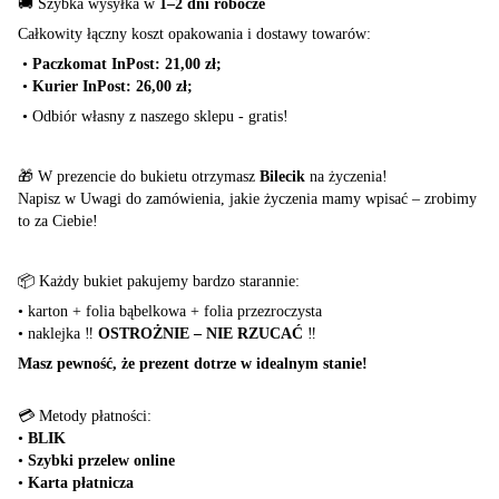
🚚 Szybka wysyłka w
1–2 dni robocze
Całkowity łączny koszt opakowania i dostawy towarów:
•
Paczkomat InPost: 21,00 zł;
•
Kurier InPost: 26,00 zł;
•
Odbiór własny z naszego sklepu - gratis!
🎁 W prezencie do bukietu otrzymasz
Bilecik
na życzenia!
Napisz w Uwagi do zamówienia, jakie życzenia mamy wpisać – zrobimy
to za Ciebie!
📦 Każdy bukiet pakujemy bardzo starannie:
•
karton + folia bąbelkowa + folia przezroczysta
•
naklejka ‼️
OSTROŻNIE – NIE RZUCAĆ
‼️
Masz pewność, że prezent dotrze w idealnym stanie!
💳 Metody płatności:
•
BLIK
•
Szybki przelew online
•
Karta płatnicza