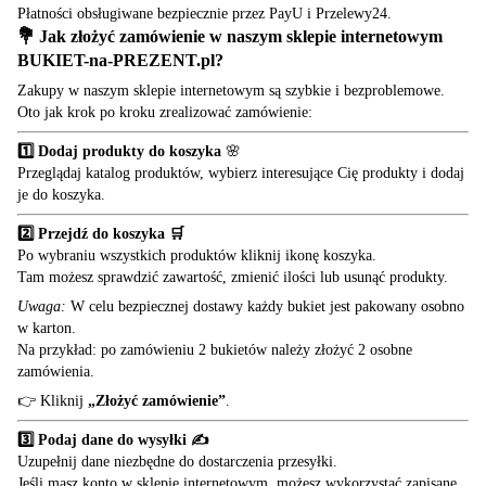
Płatności obsługiwane bezpiecznie przez PayU i Przelewy24.
💐 Jak złożyć zamówienie w naszym sklepie internetowym
BUKIET-na-PREZENT.pl
?
Zakupy w naszym sklepie internetowym są szybkie i bezproblemowe.
Oto jak krok po kroku zrealizować zamówienie:
1️⃣ Dodaj produkty do koszyka
🌸
Przeglądaj katalog produktów, wybierz interesujące Cię produkty i dodaj
je do koszyka.
2️⃣ Przejdź do koszyka 🛒
Po wybraniu wszystkich produktów kliknij ikonę koszyka.
Tam możesz sprawdzić zawartość, zmienić ilości lub usunąć produkty.
Uwaga:
W celu bezpiecznej dostawy każdy bukiet jest pakowany osobno
w karton.
Na przykład: po zamówieniu 2 bukietów należy złożyć 2 osobne
zamówienia.
👉 Kliknij
„Złożyć zamówienie”
.
3️⃣ Podaj dane do wysyłki ✍️
Uzupełnij dane niezbędne do dostarczenia przesyłki.
Jeśli masz konto w sklepie internetowym, możesz wykorzystać zapisane