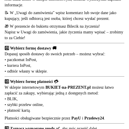
informacje.
📝 W „Uwagi do zamówienia” wpisz komentarz lub swoje dane jako
kupujący, jeśli odbiorcą jest osoba, której chcesz wysłać prezent.
🎁 W prezencie do bukietu otrzymasz Bilecik na życzenia!
Napisz w Uwagi do zamówienia, jakie życzenia mamy wpisać – zrobimy
to za Ciebie!
4️⃣ Wybierz formę dostawy 🚚
Dopasuj sposób dostawy do swoich potrzeb – możesz wybrać:
• paczkomat InPost,
• kuriera InPost,
• odbiór własny w sklepie.
5️⃣ Wybierz formę płatności 💳
W sklepie internetowym
BUKIET-na-PREZENT.pl
możesz łatwo
zapłacić za zakupy, wybierając jedną z dostępnych metod:
• BLIK,
• szybki przelew online,
• płatność kartą.
Płatności obsługiwane bezpiecznie przez
PayU
i
Przelewy24
.
6️⃣ Zaznacz wymagane zgody ✅
, aby móc przejść dalej.