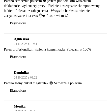
Bardzo serdecznie polecam ❤️ jestem pod wielkim wrażeniem
dokładności wykonanej pracy . Pieknie i estetycznie skomponowany
bukiet . Polecam z całego serca . Wszystko bardzo sumiennie
zorganizowane i na czas 👌❤️ Pozdrawiam 😊
Відповісти
Agnieszka
04.11.2025 в 10:54
Pełen profesjonalizm, świetna komunikacja. Polecam w 100%
Відповісти
Dominika
24.10.2025 в 03:22
Bardzo ładny bukiet z galaretek 😊 Serdecznie polecam
Відповісти
Monika