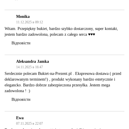
Monika
11.12.2025 в 09:12
Witam. Przepiękny bukiet, bardzo szybko dostarczony, super kontakt,
jestem bardzo zadowolona, polecam z całego serca ♥️♥️♥️
Відповісти
Aleksandra Jamka
14.11.2025 в 16:47
Serdecznie polecam Bukiet-na-Prezent.pl . Ekspresowa dostawa ( przed
deklarowanym terminem!) , produkt wykonany bardzo estetycznie i
elegancko. Bardzo dobrze zabezpieczona przesyłka. Jestem mega
zadowolona ! :)
Відповісти
Ewa
07.11.2025 в 22:07