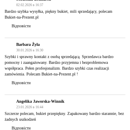
02.02.2026 в 16:37
Bardzo szybka wysyłka, piękny bukiet, mili sprzedający, polecam
Bukiet-na-Prezent.pl
Відповісти
Barbara Żyła
30.01.2026 в 16:30
Szybki i sprawny kontakt z osobą sprzedającą. Sprzedawca bardzo
pomocny i zaangażowany. Bardzo przyjemna i bezproblemowa
współpraca. Pełen profesjonalizm. Bardzo szybki czas realizacji
zamówienia. Polecam Bukiet-na-Prezent.pl !
Відповісти
Angelika Jaworska-Winnik
23.01.2026 в 16:44
Szczerze polecam, bukiet przepiękny. Zapakowany bardzo starannie, bez
żadnych uszkodzeń
Відповісти