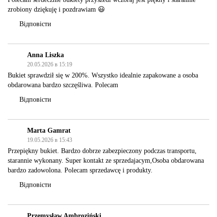
zrobiony dziękuję i pozdrawiam 😃
Відповісти
Anna Liszka
20.05.2026 в 15:19
Bukiet sprawdził się w 200%. Wszystko idealnie zapakowane a osoba
obdarowana bardzo szczęśliwa. Polecam
Відповісти
Marta Gamrat
19.05.2026 в 15:43
Przepiękny bukiet. Bardzo dobrze zabezpieczony podczas transportu,
starannie wykonany. Super kontakt ze sprzedajacym,Osoba obdarowana
bardzo zadowolona. Polecam sprzedawcę i produkty.
Відповісти
Przemysław Ambroziński