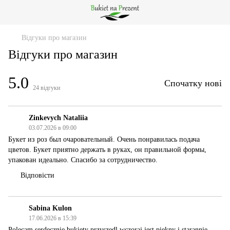
Відгуки про магазин
Відгуки про магазин
5.0
Спочатку нові
24
відгуки
Zinkevych Nataliia
03.07.2026 в 09:00
Букет из роз был очаровательный. Очень понравилась подача
цветов. Букет приятно держать в руках, он правильной формы,
упакован идеально. Спасибо за сотрудничество.
Відповісти
Sabina Kulon
17.06.2026 в 15:39
Polecam serdecznie bukiety przyszedl wczoraj jest piękny i starannie