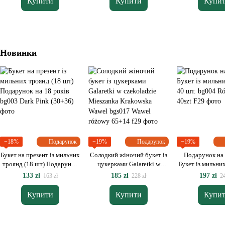
Купити
Купити
Купи
Новинки
−18%
Подарунок
−19%
Подарунок
−19%
Букет на презент із мильних
Солодкий жіночий букет із
Подарунок на 
троянд (18 шт) Подарунок
цукерками Galaretki w
Букет із мильни
на 18 років
czekoladzie Mieszanka
шт.
133 zł
185 zł
197 zł
163 zł
228 zł
24
Krakowska Wawel
Купити
Купити
Купи