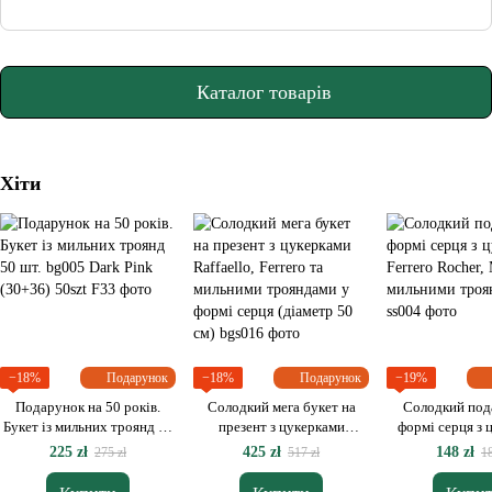
троянд
троянд
Каталог товарів
Хіти
−18%
Подарунок
−18%
Подарунок
−19%
Подарунок на 50 років.
Солодкий мега букет на
Солодкий под
Букет із мильних троянд 50
презент з цукерками
формі серця з 
шт.
Raffaello, Ferrero та
Ferrero Rocher
225 zł
425 zł
148 zł
275 zł
517 zł
18
мильними трояндами у
мильними тр
формі серця (діаметр 50 см)