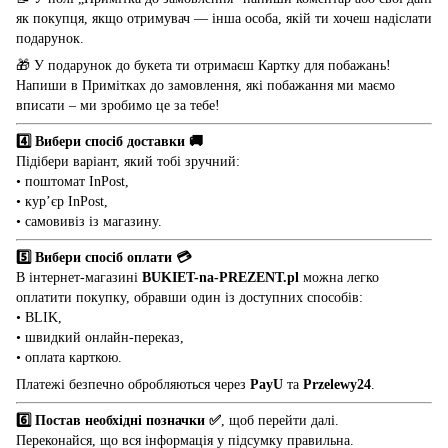
як покупця, якщо отримувач — інша особа, якій ти хочеш надіслати
подарунок.
🎁 У подарунок до букета ти отримаєш Картку для побажань!
Напиши в Примітках до замовлення, які побажання ми маємо
вписати – ми зробимо це за тебе!
4️⃣ Вибери спосіб доставки 🚚
Підібери варіант, який тобі зручний:
• поштомат InPost,
• кур’єр InPost,
• самовивіз із магазину.
5️⃣ Вибери спосіб оплати 💳
В інтернет-магазині
BUKIET-na-PREZENT.pl
можна легко
оплатити покупку, обравши один із доступних способів:
• BLIK,
• швидкий онлайн-переказ,
• оплата карткою.
Платежі безпечно обробляються через
PayU
та
Przelewy24
.
6️⃣ Постав необхідні позначки ✅
, щоб перейти далі.
Переконайся, що вся інформація у підсумку правильна.