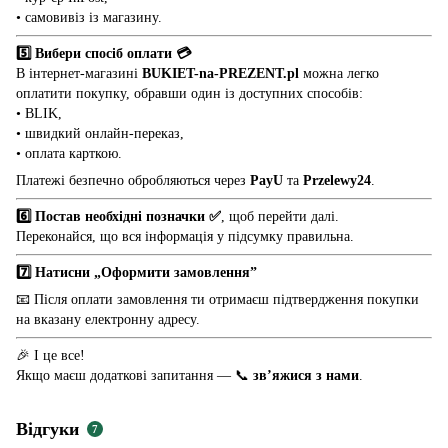
• самовивіз із магазину.
5️⃣ Вибери спосіб оплати 💳
В інтернет-магазині
BUKIET-na-PREZENT.pl
можна легко
оплатити покупку, обравши один із доступних способів:
• BLIK,
• швидкий онлайн-переказ,
• оплата карткою.
Платежі безпечно обробляються через
PayU
та
Przelewy24
.
6️⃣ Постав необхідні позначки ✅
, щоб перейти далі.
Переконайся, що вся інформація у підсумку правильна.
7️⃣ Натисни „Оформити замовлення”
📧 Після оплати замовлення ти отримаєш підтвердження покупки
на вказану електронну адресу.
🎉 І це все!
Якщо маєш додаткові запитання — 📞
зв’яжися з нами
.
Відгуки
7