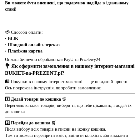
Ви можете бути впевнені, що подарунок надійде в ідеальному
стані!
💳 Способи оплати:
•
BLIK
•
Швидкий онлайн-переказ
•
Платіжна картка
Оплата безпечно обробляється PayU та Przelewy24.
💐 Як оформити замовлення в нашому інтернет-магазині
BUKIET-na-PREZENT.pl
?
🛍️ Покупки в нашому інтернет-магазині — це швидко й просто.
Ось покрокова інструкція, як зробити замовлення:
1️⃣ Додай товари до кошика
🌸
Переглянь каталог товарів, вибери ті, що тебе цікавлять, і додай їх
до кошика.
2️⃣ Перейди до кошика 🛒
Після вибору всіх товарів натисни на іконку кошика.
Там ти можеш перевірити вміст, змінити кількість або видалити