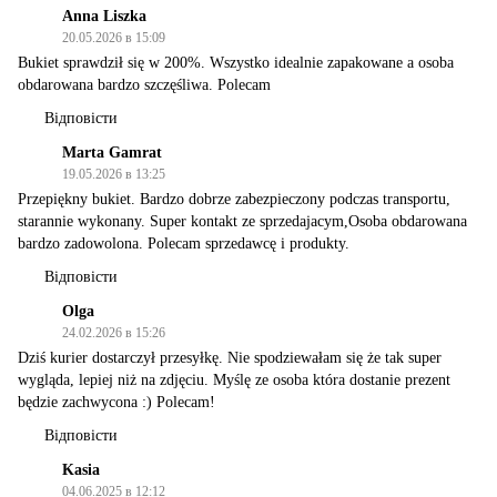
Anna Liszka
20.05.2026 в 15:09
Bukiet sprawdził się w 200%. Wszystko idealnie zapakowane a osoba
obdarowana bardzo szczęśliwa. Polecam
Відповісти
Marta Gamrat
19.05.2026 в 13:25
Przepiękny bukiet. Bardzo dobrze zabezpieczony podczas transportu,
starannie wykonany. Super kontakt ze sprzedajacym,Osoba obdarowana
bardzo zadowolona. Polecam sprzedawcę i produkty.
Відповісти
Olga
24.02.2026 в 15:26
Dziś kurier dostarczył przesyłkę. Nie spodziewałam się że tak super
wygląda, lepiej niż na zdjęciu. Myślę ze osoba która dostanie prezent
będzie zachwycona :) Polecam!
Відповісти
Kasia
04.06.2025 в 12:12