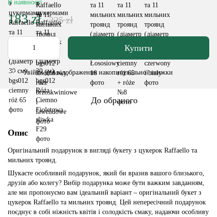
В наявності
183 zł
225 zł
Купити
Увійти
для відображення накопичувальної знижки
%
До обраного
Опис
Оригінальний подарунок в вигляді букету з цукерок Raffaello та
мильних троянд.
Шукаєте особливий подарунок, який би вразив вашого близького,
друзів або колегу? Вибір подарунка може бути важким завданням,
але ми пропонуємо вам ідеальний варіант – оригінальний букет з
цукерок Raffaello та мильних троянд. Цей непересічний подарунок
поєднує в собі ніжність квітів і солодкість смаку, надаючи особливу