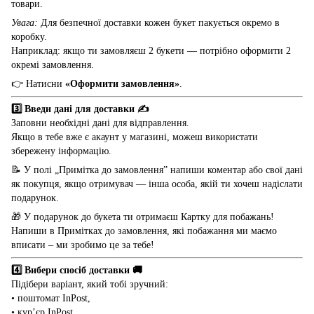
товари.
Увага:
Для безпечної доставки кожен букет пакується окремо в
коробку.
Наприклад: якщо ти замовляєш 2 букети — потрібно оформити 2
окремі замовлення.
👉 Натисни
«Оформити замовлення»
.
3️⃣ Введи дані для доставки ✍️
Заповни необхідні дані для відправлення.
Якщо в тебе вже є акаунт у магазині, можеш використати
збережену інформацію.
📝 У полі „Примітка до замовлення” напиши коментар або свої дані
як покупця, якщо отримувач — інша особа, якій ти хочеш надіслати
подарунок.
🎁 У подарунок до букета ти отримаєш Картку для побажань!
Напиши в Примітках до замовлення, які побажання ми маємо
вписати – ми зробимо це за тебе!
4️⃣ Вибери спосіб доставки 🚚
Підібери варіант, який тобі зручний:
• поштомат InPost,
• кур’єр InPost,