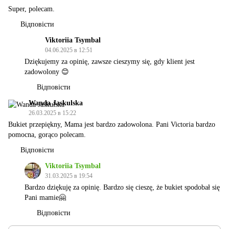
Super, polecam.
Відповісти
Viktoriia Tsymbal
04.06.2025 в 12:51
Dziękujemy za opinię, zawsze cieszymy się, gdy klient jest
zadowolony 😊
Відповісти
Wanda Jaskulska
26.03.2025 в 15:22
Bukiet przepiękny, Mama jest bardzo zadowolona. Pani Victoria bardzo
pomocna, gorąco polecam.
Відповісти
Viktoriia Tsymbal
31.03.2025 в 19:54
Bardzo dziękuję za opinię. Bardzo się cieszę, że bukiet spodobał się
Pani mamie🤗
Відповісти