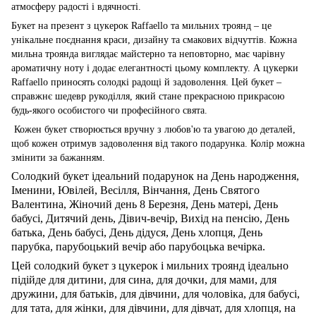
атмосферу радості і вдячності.
Букет на презент з цукерок Raffaello та мильних троянд – це
унікальне поєднання краси, дизайну та смакових відчуттів. Кожна
мильна троянда виглядає майстерно та неповторно, має чарівну
ароматичну ноту і додає елегантності цьому комплекту. А цукерки
Raffaello приносять солодкі радощі й задоволення. Цей букет –
справжнє шедевр рукоділля, який стане прекрасною прикрасою
будь-якого особистого чи професійного свята.
Кожен букет створюється вручну з любов'ю та увагою до деталей,
щоб кожен отримув задоволення від такого подарунка. Колір можна
змінити за бажанням.
Солодкий букет ідеальний подарунок на День народження,
Іменини, Ювілей, Весілля, Вінчання, День Святого
Валентина, Жіночий день 8 Березня, День матері, День
бабусі, Дитячий день, Дівич-вечір, Вихід на пенсію, День
батька, День бабусі, День дідуся, День хлопця, День
парубка, парубоцький вечір або парубоцька вечірка.
Цей солодкий букет з цукерок і мильних троянд ідеально
підійде для дитини, для сина, для дочки, для мами, для
дружини, для батьків, для дівчини, для чоловіка, для бабусі,
для тата, для жінки, для дівчини, для дівчат, для хлопця, на