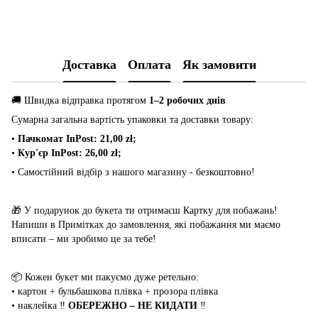
Доставка
Оплата
Як замовити
🚚 Швидка відправка протягом
1–2 робочих днів
Сумарна загальна вартість упаковки та доставки товару:
•
Пачкомат InPost: 21,00 zł;
•
Кур'єр InPost: 26,00 zł;
• Самостійний відбір з нашого магазину - безкоштовно!
🎁 У подарунок до букета ти отримаєш Картку для побажань!
Напиши в Примітках до замовлення, які побажання ми маємо
вписати – ми зробимо це за тебе!
📦 Кожен букет ми пакуємо дуже ретельно:
• картон + бульбашкова плівка + прозора плівка
• наклейка ‼️
ОБЕРЕЖНО – НЕ КИДАТИ
‼️