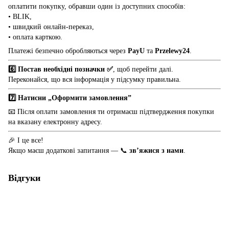
оплатити покупку, обравши один із доступних способів:
• BLIK,
• швидкий онлайн-переказ,
• оплата карткою.
Платежі безпечно обробляються через
PayU
та
Przelewy24
.
6️⃣ Постав необхідні позначки ✅
, щоб перейти далі.
Переконайся, що вся інформація у підсумку правильна.
7️⃣ Натисни „Оформити замовлення”
📧 Після оплати замовлення ти отримаєш підтвердження покупки
на вказану електронну адресу.
🎉 І це все!
Якщо маєш додаткові запитання — 📞
зв’яжися з нами
.
Відгуки