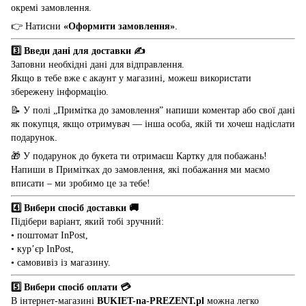
окремі замовлення.
👉 Натисни
«Оформити замовлення»
.
3️⃣ Введи дані для доставки ✍️
Заповни необхідні дані для відправлення.
Якщо в тебе вже є акаунт у магазині, можеш використати
збережену інформацію.
📝 У полі „Примітка до замовлення” напиши коментар або свої дані
як покупця, якщо отримувач — інша особа, якій ти хочеш надіслати
подарунок.
🎁 У подарунок до букета ти отримаєш Картку для побажань!
Напиши в Примітках до замовлення, які побажання ми маємо
вписати – ми зробимо це за тебе!
4️⃣ Вибери спосіб доставки 🚚
Підібери варіант, який тобі зручний:
• поштомат InPost,
• кур’єр InPost,
• самовивіз із магазину.
5️⃣ Вибери спосіб оплати 💳
В інтернет-магазині
BUKIET-na-PREZENT.pl
можна легко