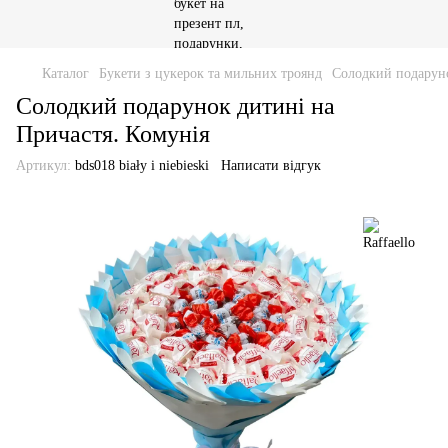
Каталог
Букети з цукерок та мильних троянд
Солодкий подаруно
Солодкий подарунок дитині на
Причастя. Комунія
Артикул:
bds018 biały i niebieski
Написати відгук