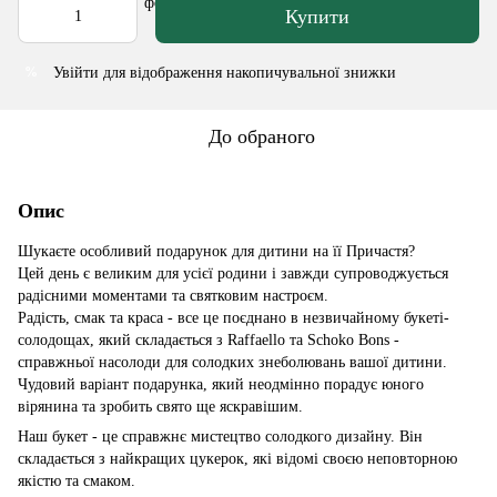
Купити
Увійти
для відображення накопичувальної знижки
%
До обраного
Опис
Шукаєте особливий подарунок для дитини на її Причастя?
Цей день є великим для усієї родини і завжди супроводжується
радісними моментами та святковим настроєм.
Радість, смак та краса - все це поєднано в незвичайному букеті-
солодощах, який складається з Raffaello та Schoko Bons -
справжньої насолоди для солодких знеболювань вашої дитини.
Чудовий варіант подарунка, який неодмінно порадує юного
вірянина та зробить свято ще яскравішим.
Наш букет - це справжнє мистецтво солодкого дизайну. Він
складається з найкращих цукерок, які відомі своєю неповторною
якістю та смаком.