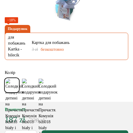
−18%
Подарунок
Картка для побажань
3 zł
безкоштовно
Колір
В наявності
187 zł
228 zł