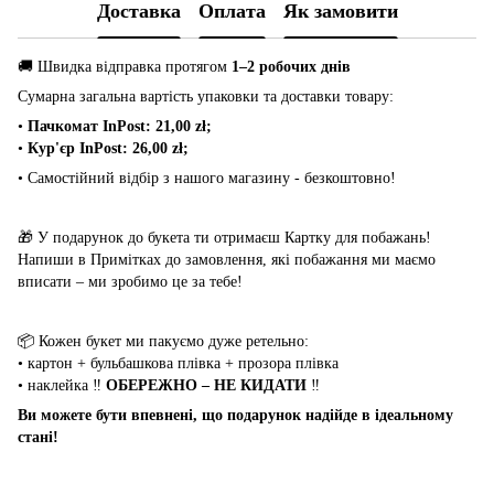
Доставка
Оплата
Як замовити
🚚 Швидка відправка протягом
1–2 робочих днів
Сумарна загальна вартість упаковки та доставки товару:
•
Пачкомат InPost: 21,00 zł;
•
Кур'єр InPost: 26,00 zł;
• Самостійний відбір з нашого магазину - безкоштовно!
🎁 У подарунок до букета ти отримаєш Картку для побажань!
Напиши в Примітках до замовлення, які побажання ми маємо
вписати – ми зробимо це за тебе!
📦 Кожен букет ми пакуємо дуже ретельно:
• картон + бульбашкова плівка + прозора плівка
• наклейка ‼️
ОБЕРЕЖНО – НЕ КИДАТИ
‼️
Ви можете бути впевнені, що подарунок надійде в ідеальному
стані!