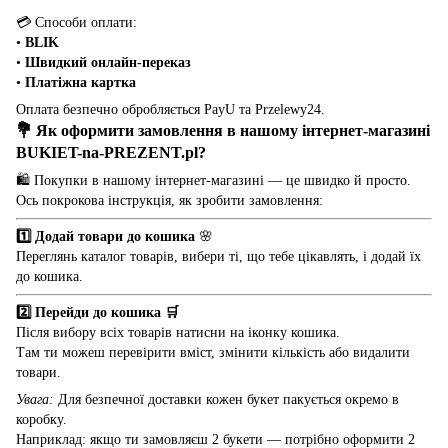
💳 Способи оплати:
•
BLIK
•
Швидкий онлайн-переказ
•
Платіжна картка
Оплата безпечно обробляється PayU та Przelewy24.
💐 Як оформити замовлення в нашому інтернет-магазині
BUKIET-na-PREZENT.pl
?
🛍️ Покупки в нашому інтернет-магазині — це швидко й просто.
Ось покрокова інструкція, як зробити замовлення:
1️⃣ Додай товари до кошика
🌸
Переглянь каталог товарів, вибери ті, що тебе цікавлять, і додай їх
до кошика.
2️⃣ Перейди до кошика 🛒
Після вибору всіх товарів натисни на іконку кошика.
Там ти можеш перевірити вміст, змінити кількість або видалити
товари.
Увага:
Для безпечної доставки кожен букет пакується окремо в
коробку.
Наприклад: якщо ти замовляєш 2 букети — потрібно оформити 2