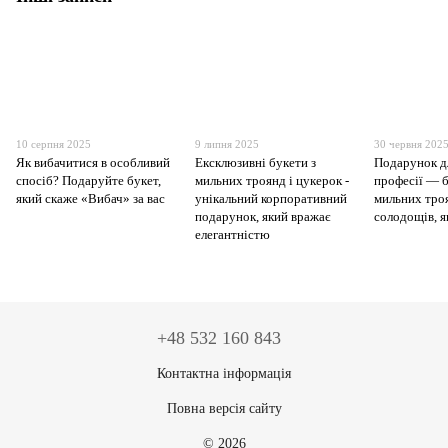
10 серпня 2025
9 липня 2025
30 червня 202
Як вибачитися в особливий
Ексклюзивні букети з
Подарунок д
спосіб? Подаруйте букет,
мильних троянд і цукерок -
професії — б
який скаже «Вибач» за вас
унікальний корпоративний
мильних тро
подарунок, який вражає
солодощів, я
елегантністю
+48 532 160 843
Контактна інформація
Повна версія сайту
© 2026