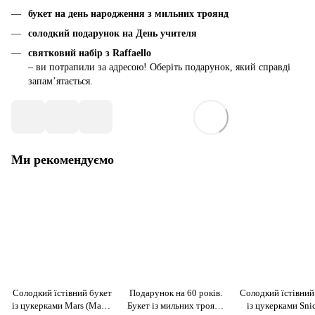
букет на день народження з мильних троянд
солодкий подарунок на День учителя
святковий набір з Raffaello
– ви потрапили за адресою! Оберіть подарунок, який справді
запам’ятається.
Ми рекомендуємо
Солодкий їстівний букет
Подарунок на 60 років.
Солодкий їстівний
із цукерками Mars (Марс)
Букет із мильних троянд
із цукерками Sni