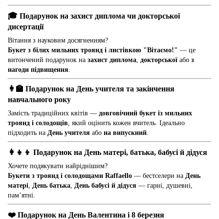
🎓
Подарунок на захист диплома чи докторської
дисертації
Вітання з науковим досягненням?
Букет з білих мильних троянд і листівкою "Вітаємо!"
— це
витончений подарунок на
захист диплома
,
докторської
або
з
нагоди підвищення
.
👩‍🏫
Подарунок на День учителя та закінчення
навчального року
Замість традиційних квітів —
довговічний букет із мильних
троянд і солодощів
, який оцінить кожен вчитель. Ідеально
підходить на
День учителя
або
на випускний
.
👩‍👧‍👦
Подарунок на День матері, батька, бабусі й дідуся
Хочете подякувати найріднішим?
Букети з троянд і солодощами Raffaello
— бестселери на
День
матері
,
День батька
,
День бабусі й дідуся
— гарні, душевні,
пам’ятні.
❤️
Подарунок на День Валентина і 8 березня