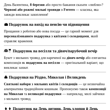
День Валентина,
8 березня
або просто бажання сказати «люблю»?
Червоні або рожеві мильні троянди з Ferrero
— класика, яка
завжди викликає захоплення!
💼
Подарунок на вихід на пенсію чи підвищення
Прощання з роботою або нова посада — це гарний момент для
персоналізованого подарунка з квітами і солодощами
, який
справляє враження.
👰🤵
Подарунок на весілля та дівич/парубочий вечір
Букет з мильних троянд для нареченої на
дівич-вечір
або елегантна
композиція як
подарунок на весілля
— оригінальний варіант, що
викликає захват.
🎄
Подарунки на Різдво, Миколая і Великдень
Святкові набори з мильних квітів і солодощів
— це незвичайна
альтернатива традиційним кошикам. Пропонуємо також
композиції
на Миколая
та
великодні подарунки
— наприклад, милі зайчики
з мильних троянд.
👧👦
Подарунок на День дитини, День хлопця й День