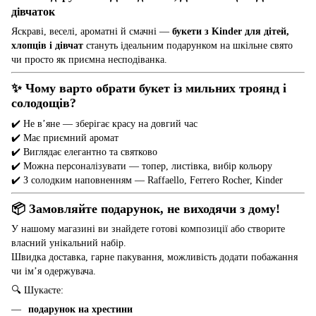
дівчаток
Яскраві, веселі, ароматні й смачні —
букети з Kinder для дітей,
хлопців і дівчат
стануть ідеальним подарунком на шкільне свято
чи просто як приємна несподіванка.
✨ Чому варто обрати букет із мильних троянд і
солодощів?
✔️ Не в’яне — зберігає красу на довгий час
✔️ Має приємний аромат
✔️ Виглядає елегантно та святково
✔️ Можна персоналізувати — топер, листівка, вибір кольору
✔️ З солодким наповненням — Raffaello, Ferrero Rocher, Kinder
📦 Замовляйте подарунок, не виходячи з дому!
У нашому магазині ви знайдете готові композиції або створите
власний унікальний набір.
Швидка доставка, гарне пакування, можливість додати побажання
чи ім’я одержувача.
🔍 Шукаєте:
подарунок на хрестини