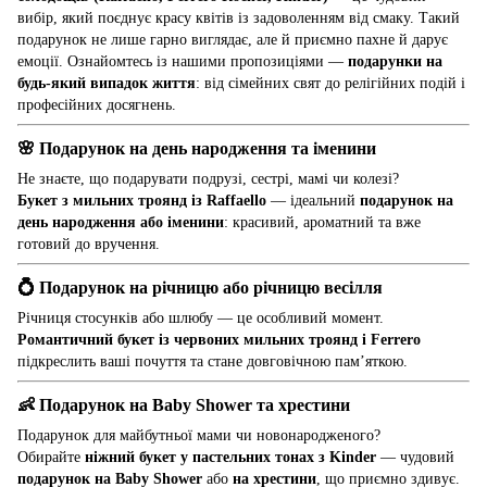
вибір, який поєднує красу квітів із задоволенням від смаку. Такий
подарунок не лише гарно виглядає, але й приємно пахне й дарує
емоції. Ознайомтесь із нашими пропозиціями —
подарунки на
будь-який випадок життя
: від сімейних свят до релігійних подій і
професійних досягнень.
🌸
Подарунок на день народження та іменини
Не знаєте, що подарувати подрузі, сестрі, мамі чи колезі?
Букет з мильних троянд із Raffaello
— ідеальний
подарунок на
день народження або іменини
: красивий, ароматний та вже
готовий до вручення.
💍
Подарунок на річницю або річницю весілля
Річниця стосунків або шлюбу — це особливий момент.
Романтичний букет із червоних мильних троянд і Ferrero
підкреслить ваші почуття та стане довговічною пам’яткою.
👶
Подарунок на Baby Shower та хрестини
Подарунок для майбутньої мами чи новонародженого?
Обирайте
ніжний букет у пастельних тонах з Kinder
— чудовий
подарунок на Baby Shower
або
на хрестини
, що приємно здивує.