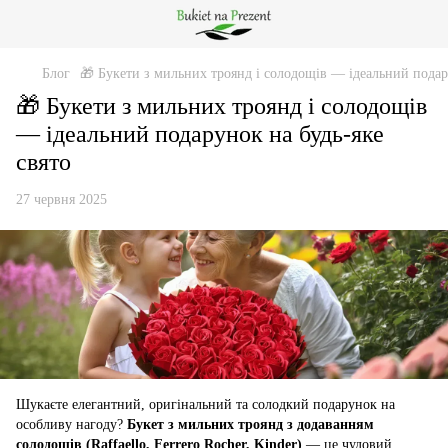
Блог
🎁 Букети з мильних троянд і солодощів — ідеальний подар
🎁 Букети з мильних троянд і солодощів
— ідеальний подарунок на будь-яке
свято
27 червня 2025
Шукаєте елегантний, оригінальний та солодкий подарунок на
особливу нагоду?
Букет з мильних троянд з додаванням
солодощів (Raffaello, Ferrero Rocher, Kinder)
— це чудовий