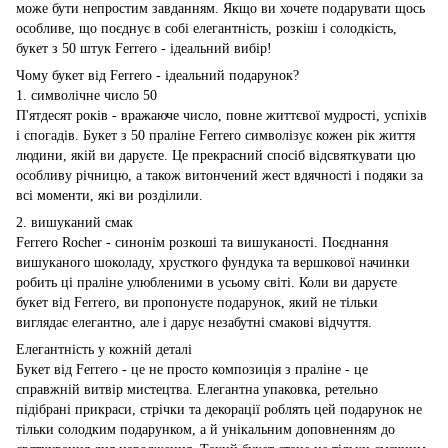
може бути непростим завданням. Якщо ви хочете подарувати щось
особливе, що поєднує в собі елегантність, розкіш і солодкість,
букет з 50 штук Ferrero - ідеальний вибір!
Чому букет від Ferrero - ідеальний подарунок?
1. символічне число 50
П'ятдесят років - вражаюче число, повне життєвої мудрості, успіхів
і спогадів. Букет з 50 праліне Ferrero символізує кожен рік життя
людини, якій ви даруєте. Це прекрасний спосіб відсвяткувати цю
особливу річницю, а також витончений жест вдячності і подяки за
всі моменти, які ви розділили.
2. вишуканий смак
Ferrero Rocher - синонім розкоші та вишуканості. Поєднання
вишуканого шоколаду, хрусткого фундука та вершкової начинки
робить ці праліне улюбленими в усьому світі. Коли ви даруєте
букет від Ferrero, ви пропонуєте подарунок, який не тільки
виглядає елегантно, але і дарує незабутні смакові відчуття.
Елегантність у кожній деталі
Букет від Ferrero - це не просто композиція з праліне - це
справжній витвір мистецтва. Елегантна упаковка, ретельно
підібрані прикраси, стрічки та декорації роблять цей подарунок не
тільки солодким подарунком, а й унікальним доповненням до