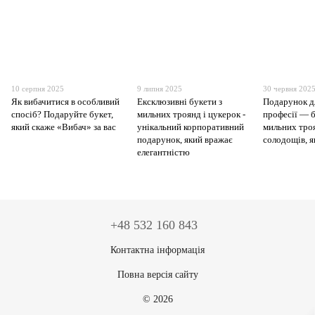
10 серпня 2025
9 липня 2025
30 червня 202
Як вибачитися в особливий
Ексклюзивні букети з
Подарунок д
спосіб? Подаруйте букет,
мильних троянд і цукерок -
професії — б
який скаже «Вибач» за вас
унікальний корпоративний
мильних тро
подарунок, який вражає
солодощів, я
елегантністю
+48 532 160 843
Контактна інформація
Повна версія сайту
© 2026