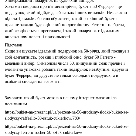
Універсальний подарунок на будь-який випадок
Хоча ми говоримо про п'ятдесятиріччя, букет з 50 Ферреро - це
подарунок, який підійде для багатьох інших випадків. Незалежно
від статі, смаків або способу життя, такий розкішний букет з
праліне завжди буде оцінений по достоїнству. Ferrero - це бренд,
який асоціюється з престижем, і такий подарунок є ідеальним
вираженням поваги і прихильності.
Підсумок
Якщо ви шукаєте ідеальний подарунок на 50-річчя, який поєднує в
собі елегантність, розкіш і глибокий сенс, букет 50 Ferrero -
ідеальний вибір. Символізм числа 50, вишуканий смак праліне і
елегантна упаковка роблять такий подарунок незабутнім. Даруючи
букет Ферреро, ви даруєте не тільки солодкий подарунок, а й
особливі спогади на все життя.
Замовити такий букет можна в нашому інтернет магазині за
посиланням
https://bukiet-na-prezent.pl/ua/prezent-na-50-urodziny-slodki-bukiet-ze-
slodyczy-raffaello-50-sztuk-cukierkow/783/
https://bukiet-na-prezent.pl/ua/prezent-na-50-urodziny-slodki-bukiet-ze-
slodyczy-ferrero-rocher-50-sztuk-cukierkow/