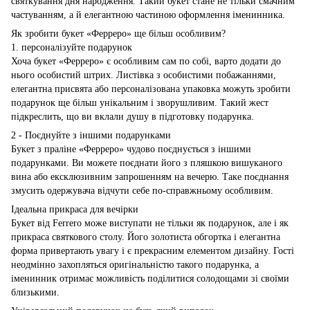
святкування дня народження. Такий букет стане не тільки смачним
частуванням, а й елегантною частиною оформлення іменинника.
Як зробити букет «Ферреро» ще більш особливим?
1. персоналізуйте подарунок
Хоча букет «Ферреро» є особливим сам по собі, варто додати до
нього особистий штрих. Листівка з особистими побажаннями,
елегантна присвята або персоналізована упаковка можуть зробити
подарунок ще більш унікальним і зворушливим. Такий жест
підкреслить, що ви вклали душу в підготовку подарунка.
2 - Поєднуйте з іншими подарунками
Букет з праліне «Ферреро» чудово поєднується з іншими
подарунками. Ви можете поєднати його з пляшкою вишуканого
вина або ексклюзивним запрошенням на вечерю. Таке поєднання
змусить одержувача відчути себе по-справжньому особливим.
Ідеальна прикраса для вечірки
Букет від Ferrero може виступати не тільки як подарунок, але і як
прикраса святкового столу. Його золотиста обгортка і елегантна
форма привертають увагу і є прекрасним елементом дизайну. Гості
неодмінно захопляться оригінальністю такого подарунка, а
іменинник отримає можливість поділитися солодощами зі своїми
близькими.