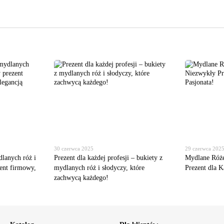
30 czerwca 2025
29 czerwca 202
lanych róż i
Prezent dla każdej profesji – bukiety z
Mydlane Róże
ent firmowy,
mydlanych róż i słodyczy, które
Prezent dla K
zachwycą każdego!