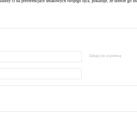
 zależy ci na preferencjach smakowych twojego ojca, pokazuje, że dobrze go z
Zaloguj się za pomocą