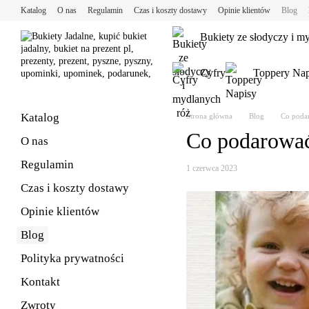
Przejdź do głównej treści
Katalog
O nas
Regulamin
Czas i koszty dostawy
Opinie klientów
Blog
Bukiety ze słodyczy i m
Cyfry
Toppery Nap
Katalog
Strona główna
Blog
Co podar
Co podarować
O nas
Regulamin
1 czerwca 2023
Czas i koszty dostawy
Opinie klientów
Blog
Polityka prywatności
Kontakt
Zwroty