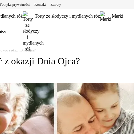
Polityka prywatności
Kontakt
Zwroty
ydlanych róż
Torty ze słodyczy i mydlanych róż
Marki
isy
ować z okazji Dnia Ojca?
 z okazji Dnia Ojca?