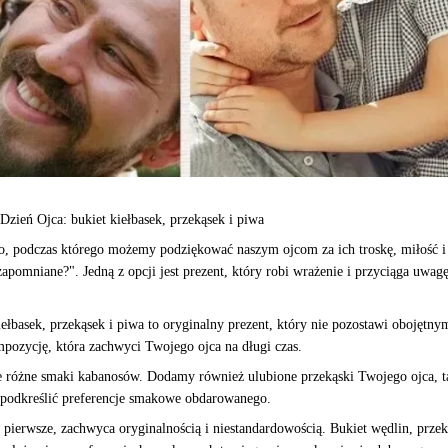
Dzień Ojca: bukiet kiełbasek, przekąsek i piwa
o, podczas którego możemy podziękować naszym ojcom za ich troskę, miłość i 
zapomniane?". Jedną z opcji jest prezent, który robi wrażenie i przyciąga uwag
kiełbasek, przekąsek i piwa to oryginalny prezent, który nie pozostawi obojęt
pozycję, która zachwyci Twojego ojca na długi czas.
e różne smaki kabanosów. Dodamy również ulubione przekąski Twojego ojca, tak
podkreślić preferencje smakowe obdarowanego.
o pierwsze, zachwyca oryginalnością i niestandardowością. Bukiet wędlin, przeką