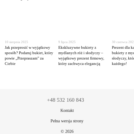
10 sierpnia 2025
9 lipca 2025
30 czerwca 20
Jak przeprosić w wyjątkowy
Ekskluzywne bukiety z
Prezent dla k
sposób? Podaruj bukiet, który
mydlanych róż i słodyczy –
bukiety z my
powie „Przepraszam” za
wyjątkowy prezent firmowy,
słodyczy, kt
Ciebie
który zachwyca elegancją
każdego!
+48 532 160 843
Kontakt
Pełna wersja strony
© 2026