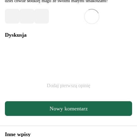
dziel chwile słodkiej magii ze swoimi małymi smakoszami!
Dyskusja
Dodaj pierwszą opinię
Nowy komentarz
Inne wpisy