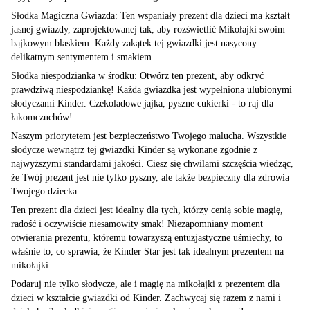
Słodka Magiczna Gwiazda: Ten wspaniały prezent dla dzieci ma kształt
jasnej gwiazdy, zaprojektowanej tak, aby rozświetlić Mikołajki swoim
bajkowym blaskiem. Każdy zakątek tej gwiazdki jest nasycony
delikatnym sentymentem i smakiem.
Słodka niespodzianka w środku: Otwórz ten prezent, aby odkryć
prawdziwą niespodziankę! Każda gwiazdka jest wypełniona ulubionymi
słodyczami Kinder. Czekoladowe jajka, pyszne cukierki - to raj dla
łakomczuchów!
Naszym priorytetem jest bezpieczeństwo Twojego malucha. Wszystkie
słodycze wewnątrz tej gwiazdki Kinder są wykonane zgodnie z
najwyższymi standardami jakości. Ciesz się chwilami szczęścia wiedząc,
że Twój prezent jest nie tylko pyszny, ale także bezpieczny dla zdrowia
Twojego dziecka.
Ten prezent dla dzieci jest idealny dla tych, którzy cenią sobie magię,
radość i oczywiście niesamowity smak! Niezapomniany moment
otwierania prezentu, któremu towarzyszą entuzjastyczne uśmiechy, to
właśnie to, co sprawia, że Kinder Star jest tak idealnym prezentem na
mikołajki.
Podaruj nie tylko słodycze, ale i magię na mikołajki z prezentem dla
dzieci w kształcie gwiazdki od Kinder. Zachwycaj się razem z nami i